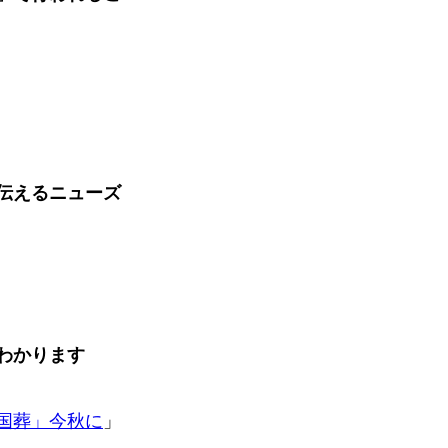
伝えるニューズ
わかります
国葬」今秋に
」