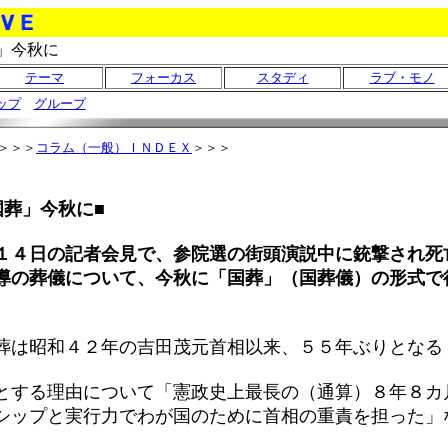
」今秋に
テーマ
フォーカス
スタディ
ラブ・モノ
ップ
グループ
＞＞＞
コラム（一般）ＩＮＤＥＸ
＞＞＞
国葬」今秋に■
１４日の記者会見で、参院選の街頭演説中に銃撃され死
導の葬儀について、今秋に「国葬」（国葬儀）の形式で
葬は昭和４２年の吉田茂元首相以来、５５年ぶりとなる
とする理由について「憲政史上最長の（通算）８年８カ
シップと実行力でわが国のために首相の重責を担った」