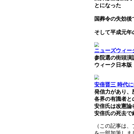
とになった
国葬令の失効後
そして平成元年
ニューズウィーク
参院選の街頭演
ウィーク日本版
安倍晋三 時代に
発信力があり、
各界の有識者と
安倍氏は改憲論
安倍氏の死去で
（この記事は、
を一部加筆しま