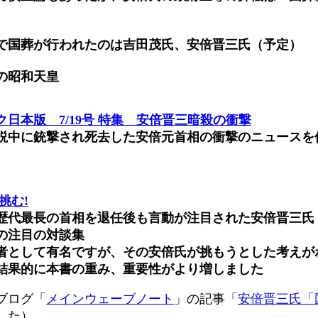
で国葬が行われたのは吉田茂氏、安倍晋三氏（予定）
の昭和天皇
日本版 7/19号 特集 安倍晋三暗殺の衝撃
説中に銃撃され死去した安倍元首相の衝撃のニュースを
挑む!
歴代最長の首相を退任後も言動が注目された安倍晋三氏
の注目の対談集
者として有名ですが、その安倍氏が挑もうとした考えが
結果的に本書の重み、重要性がより増しました
ブログ「
メインウェーブノート
」の記事「
安倍晋三氏「
した）