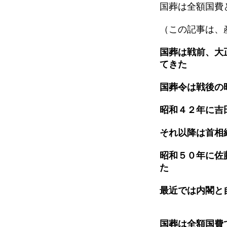
国葬は全額国費
（この記事は、
国葬は戦前、大
てきた
国葬令は戦後の
昭和４２年に吉
それ以降は首相
昭和５０年に佐
た
最近では内閣と
国葬は全額国費