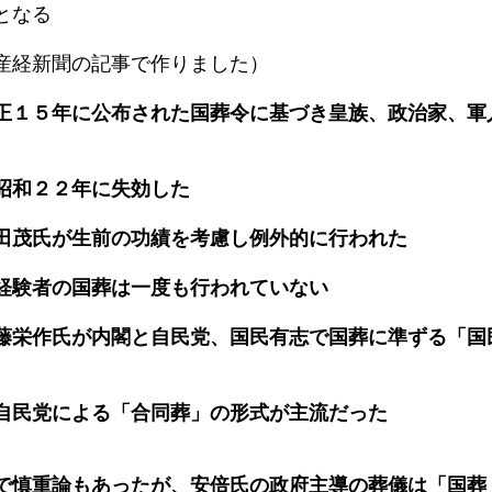
となる
産経新聞の記事で作りました）
正１５年に公布された国葬令に基づき皇族、政治家、軍
昭和２２年に失効した
田茂氏が生前の功績を考慮し例外的に行われた
経験者の国葬は一度も行われていない
藤栄作氏が内閣と自民党、国民有志で国葬に準ずる「国
自民党による「合同葬」の形式が主流だった
で慎重論もあったが、安倍氏の政府主導の葬儀は「国葬