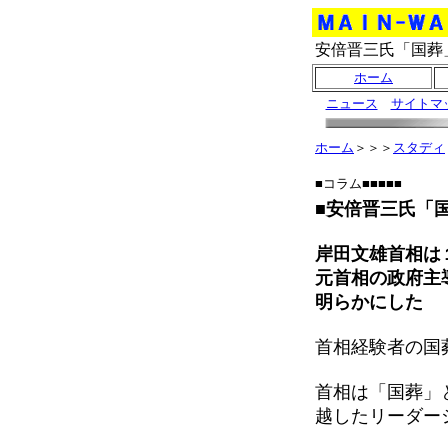
安倍晋三氏「国葬
ホーム
ニュース
サイトマ
ホーム
＞＞＞
スタディ
■コラム■■■■■
■安倍晋三氏「
岸田文雄首相は
元首相の政府主
明らかにした
首相経験者の国
首相は「国葬」
越したリーダー