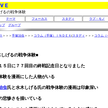
げるの戦争体験
テーマ
フォーカス
スタディ
ラブ・モノ
ップ
グループ
ス
＞＞＞
手塚治虫
＞＞＞
コラム（手塚）ＩＮＤＥＸ
(
スタディ
＞＞＞
コラム（
木しげるの戦争体験■
１５日に７７回目の終戦記念日となりました
体験を漫画にした人物がいる
治虫
氏と水木しげる氏の戦争体験の漫画は印象深い
の悲惨さを描いている