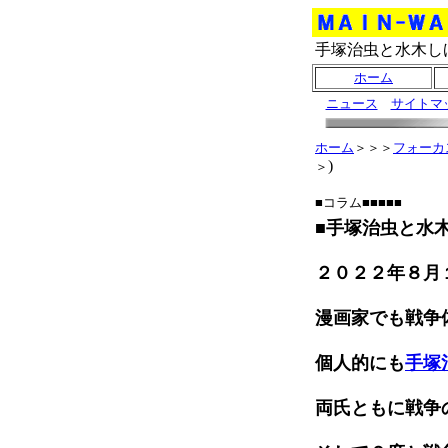
手塚治虫と水木し
ホーム
ニュース
サイトマ
ホーム
＞＞＞
フォーカ
)
＞
■コラム■■■■■
■手塚治虫と水
２０２２年８月
漫画家でも戦争
個人的にも
手塚
両氏ともに戦争