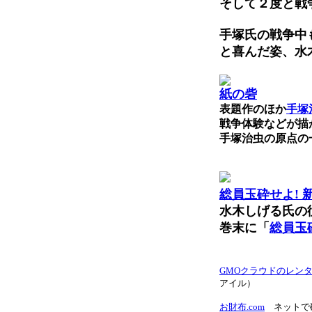
そして２度と戦
手塚氏の戦争中
と喜んだ姿、水
紙の砦
表題作のほか
手塚
戦争体験などが描
手塚治虫の原点の
総員玉砕せよ! 
水木しげる氏の
巻末に「
総員玉
GMOクラウドのレン
アイル）
お財布.com
ネットで確