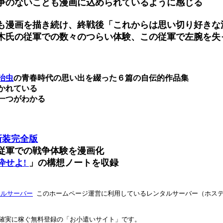
争のないことも漫画に込められているように感じる
も漫画を描き続け、終戦後「これからは思い切り好きな
木氏の従軍での数々のつらい体験、この従軍で左腕を失
治虫
の青春時代の思い出を綴った６篇の自伝的作品集
かれている
一つがわかる
新装完全版
従軍での戦争体験を漫画化
砕せよ!
」の構想ノートを収録
タルサーバー
このホームページ運営に利用しているレンタルサーバー（ホス
実に稼ぐ無料登録の「お小遣いサイト」です。