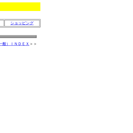
ショッピング
一般）ＩＮＤＥＸ
＞＞